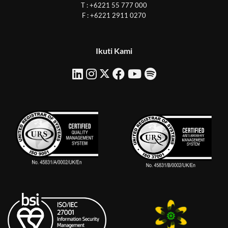
T : +6221 55 777 000
F : +6221 2911 0270
Ikuti Kami