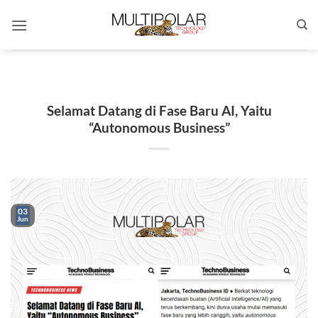
Skip
to
content
Selamat Datang di Fase Baru AI, Yaitu
“Autonomous Business”
03
Jun