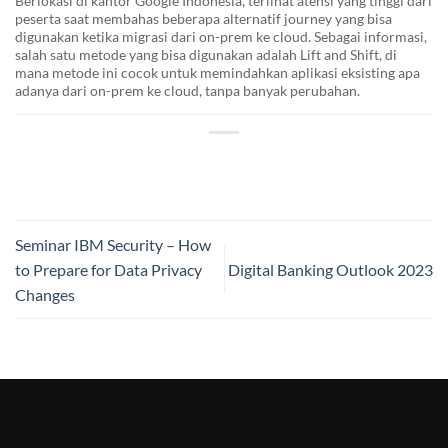
Berlokasi di kantor Google Indonesia, terlihat atensi yang tinggi dari
peserta saat membahas beberapa alternatif journey yang bisa
digunakan ketika migrasi dari on-prem ke cloud. Sebagai informasi,
salah satu metode yang bisa digunakan adalah Lift and Shift, di
mana metode ini cocok untuk memindahkan aplikasi eksisting apa
adanya dari on-prem ke cloud, tanpa banyak perubahan.
Seminar IBM Security – How
to Prepare for Data Privacy
Digital Banking Outlook 2023
Changes