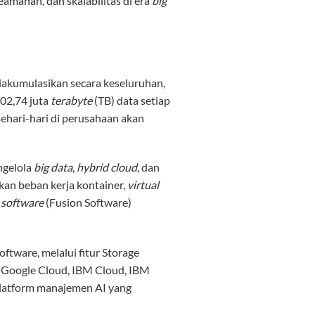
eamanan, dan skalabilitas di era
big
diakumulasikan secara keseluruhan,
402,74 juta
terabyte
(TB) data setiap
sehari-hari di perusahaan akan
ngelola
big data
,
hybrid cloud
, dan
kan beban kerja kontainer,
virtual
u
software
(Fusion Software)
tware, melalui fitur Storage
, Google Cloud, IBM Cloud, IBM
platform manajemen AI yang