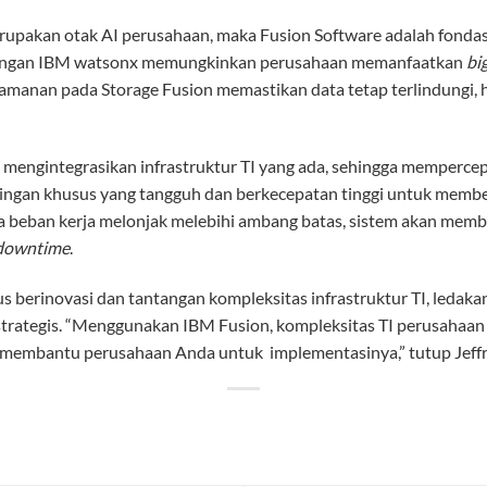
pakan otak AI perusahaan, maka Fusion Software adalah fondasi 
e dengan IBM watsonx memungkinkan perusahaan memanfaatkan
bi
keamanan pada Storage Fusion memastikan data tetap terlindungi, h
i mengintegrasikan infrastruktur TI yang ada, sehingga memperce
aringan khusus yang tangguh dan berkecepatan tinggi untuk membe
 beban kerja melonjak melebihi ambang batas, sistem akan member
downtime
.
us berinovasi dan tantangan kompleksitas infrastruktur TI, ledaka
 strategis. “Menggunakan IBM Fusion, kompleksitas TI perusahaan
ap membantu perusahaan Anda untuk implementasinya,” tutup Jeffr