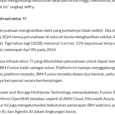
ampu mengimbangi kebutuhan akan performa tinggi, fleksibilitas, k
t ini,” ungkap Jeffry.
frastruktur TI
 perusahaan menghasilkan data yang jumlahnya tidak sedikit. Jika 
g 2024 semua perusahaan di seluruh dunia menghasilkan sekitar 
. Tiga tahun lagi (2028), menurut
Gartner
, 15% keputusan kerja 
AI, melompat dari 0% pada 2024.
ya infrastruktur TI yang dibutuhkan perusahaan untuk dapat me
h IBM Fusion hadir sebagai solusi. Platform ini mampu menggabung
satu platform terpadu. IBM Fusion tersedia dalam dua bentuk, yait
ya beroperasi secara berdampingan.
wer and Storage Multipolar Technology, menambahkan, Fusion Sof
form OpenShift berjalan, seperti di AWS Cloud, Microsoft Azure
tur ini juga mengakomodasi kebutuhan penerapan IBM watsonx, 
 AI, dan Agentic AI dalam lingkungan bisnis.