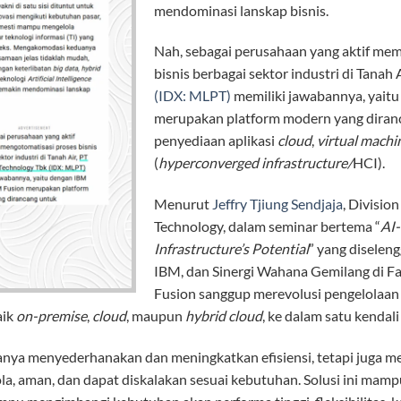
mendominasi lanskap bisnis.
Nah, sebagai perusahaan yang aktif me
bisnis berbagai sektor industri di Tanah A
(IDX: MLPT)
memiliki jawabannya, yait
merupakan platform modern yang dira
penyediaan aplikasi
cloud
,
virtual machi
(
hyperconverged infrastructure/
HCI).
Menurut
Jeffry Tjiung Sendjaja
, Divisio
Technology, dalam seminar bertema “
AI-
Infrastructure’s Potential
” yang diselen
IBM, dan Sinergi Wahana Gemilang di Fa
Fusion sanggup merevolusi pengelolaan 
aik
on-premise
,
cloud
, maupun
hybrid cloud
, ke dalam satu kendali
anya menyederhanakan dan meningkatkan efisiensi, tetapi juga m
la, aman, dan dapat diskalakan sesuai kebutuhan. Solusi ini mam