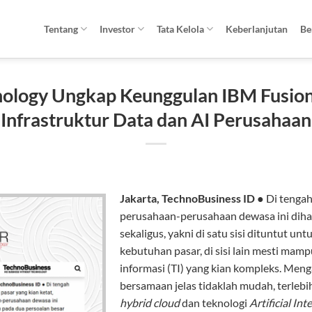
Tentang
Investor
Tata Kelola
Keberlanjutan
Be
nology Ungkap Keunggulan IBM Fusion
Infrastruktur Data dan AI Perusahaan
Jakarta, TechnoBusiness ID ●
Di tengah
perusahaan-perusahaan dewasa ini diha
sekaligus, yakni di satu sisi dituntut un
kebutuhan pasar, di sisi lain mesti mamp
informasi (TI) yang kian kompleks. Me
bersamaan jelas tidaklah mudah, terlebi
hybrid cloud
dan teknologi
Artificial Int