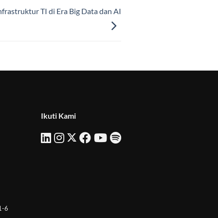
rastruktur TI di Era Big Data dan AI
Ikuti Kami
 1-6