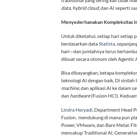
tradisional yang sering kali tidak m
data
,
hybrid cloud
, dan AI seperti saa
Menyederhanakan Kompleksitas In
Untuk diketahui, setiap hari setiap
berdasarkan data
Statista
, sepanjan
hari—dan jumlahnya terus bertambah
dibuat secara otonom oleh Agentic 
Bisa dibayangkan, betapa kompleksn
teknologi AI dengan baik. Di sinila
machine
, dan aplikasi AI ke dalam 
dan
hardware
(Fusion HCI). Keduan
Lindra Heryadi
, Department Head Po
Fusion, mendukung di mana pun plat
Power, VMware, dan Bare Metal. Fi
mencakup Traditional AI, Generative