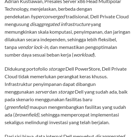
Adrian Kustiawan, Presales Server x86 Head Multipolar
Technology, menjelaskan, berbeda dengan
pendekatan
hyperconverged
tradisional, Dell Private Cloud
mengusung
disaggregated infrastructure
yang
memungkinkan skala komputasi, penyimpanan, dan jaringan
dilakukan secara independen, sehingga lebih fleksibel,
tanpa
vendor lock-in
, dan memastikan pengoptimalan
sumber daya sesuai beban kerja (
workload
).
Didukung portofolio
storage
Dell PowerStore, Dell Private
Cloud tidak memerlukan perangkat keras khusus.
Infrastruktur penyimpanan dapat dibangun
menggunakan
server
dan
storage
Dell yang sudah ada, baik
pada skenario menggunakan fasilitas baru
(
greenfield)
maupun mengembangkan fasilitas yang sudah
ada (
brownfield)
, sehingga mempercepat implementasi
sekaligus melindungi investasi yang telah berjalan.
Dari sisi biaya, data internal Dell menyebut
disaggregated