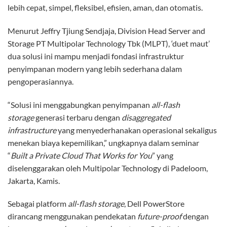
lebih cepat, simpel, fleksibel, efisien, aman, dan otomatis.
Menurut Jeffry Tjiung Sendjaja, Division Head Server and
Storage PT Multipolar Technology Tbk (MLPT), ‘duet maut’
dua solusi ini mampu menjadi fondasi infrastruktur
penyimpanan modern yang lebih sederhana dalam
pengoperasiannya.
“Solusi ini menggabungkan penyimpanan
all-flash
storage
generasi terbaru dengan
disaggregated
infrastructure
yang menyederhanakan operasional sekaligus
menekan biaya kepemilikan,” ungkapnya dalam seminar
“
Built a Private Cloud That Works for You
” yang
diselenggarakan oleh Multipolar Technology di Padeloom,
Jakarta, Kamis.
Sebagai platform
all-flash storage
, Dell PowerStore
dirancang menggunakan pendekatan
future-proof
dengan