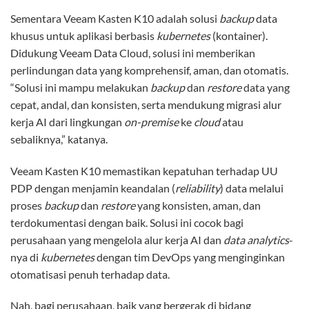
Sementara Veeam Kasten K10 adalah solusi
backup
data
khusus untuk aplikasi berbasis
kubernetes
(kontainer).
Didukung Veeam Data Cloud, solusi ini memberikan
perlindungan data yang komprehensif, aman, dan otomatis.
“Solusi ini mampu melakukan
backup
dan
restore
data yang
cepat, andal, dan konsisten, serta mendukung migrasi alur
kerja AI dari lingkungan
on-premise
ke
cloud
atau
sebaliknya,” katanya.
Veeam Kasten K10 memastikan kepatuhan terhadap UU
PDP dengan menjamin keandalan (
reliability
) data melalui
proses
backup
dan
restore
yang konsisten, aman, dan
terdokumentasi dengan baik. Solusi ini cocok bagi
perusahaan yang mengelola alur kerja AI dan
data analytics
-
nya di
kubernetes
dengan tim DevOps yang menginginkan
otomatisasi penuh terhadap data.
Nah, bagi perusahaan, baik yang bergerak di bidang