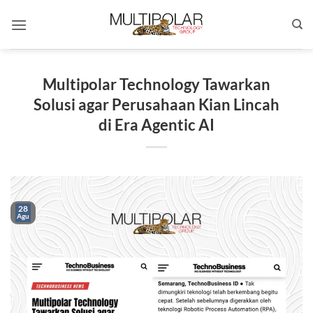
Skip
to
content
Multipolar Technology Tawarkan
Solusi agar Perusahaan Kian Lincah
di Era Agentic AI
28
Agu