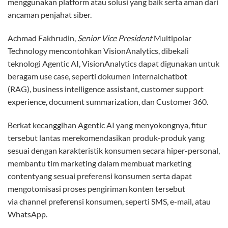
menggunakan platform atau solusi yang baik serta aman dari
ancaman penjahat siber.
Achmad Fakhrudin,
Senior Vice President
Multipolar
Technology mencontohkan VisionAnalytics, dibekali
teknologi Agentic AI, VisionAnalytics dapat digunakan untuk
beragam
use case
, seperti dokumen
internalchatbot
(RAG)
,
business intelligence assistant
, customer
support
experience
,
document summarization
, dan
Customer 360
.
Berkat kecanggihan Agentic AI yang menyokongnya, fitur
tersebut lantas merekomendasikan produk-produk yang
sesuai dengan karakteristik konsumen secara hiper-personal,
membantu tim
marketing
dalam membuat
marketing
content
yang sesuai preferensi konsumen serta dapat
mengotomisasi proses pengiriman konten tersebut
via
channel
preferensi konsumen, seperti SMS, e-mail, atau
WhatsApp.