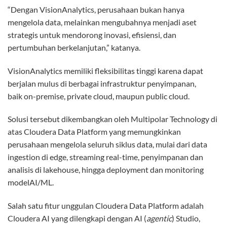
“Dengan VisionAnalytics, perusahaan bukan hanya
mengelola data, melainkan mengubahnya menjadi aset
strategis untuk mendorong inovasi, efisiensi, dan
pertumbuhan berkelanjutan,” katanya.
VisionAnalytics memiliki fleksibilitas tinggi karena dapat
berjalan mulus di berbagai infrastruktur penyimpanan,
baik
on-premise
,
private cloud
, maupun
public cloud
.
Solusi tersebut dikembangkan oleh Multipolar Technology di
atas Cloudera Data Platform yang memungkinkan
perusahaan mengelola seluruh siklus data, mulai dari
data
ingestion
di
edge
,
streaming real-time
, penyimpanan dan
analisis di
lakehouse
, hingga
deployment
dan
monitoring
model
AI/ML.
Salah satu fitur unggulan Cloudera Data Platform adalah
Cloudera AI yang dilengkapi dengan AI (
agentic
) Studio,