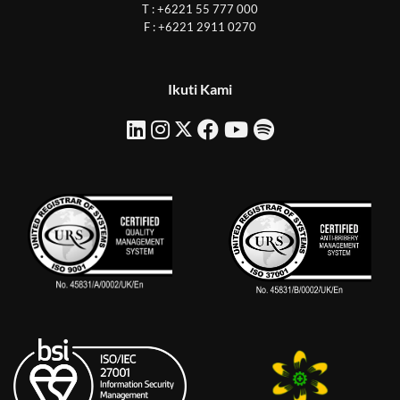
T : +6221 55 777 000
F : +6221 2911 0270
Ikuti Kami