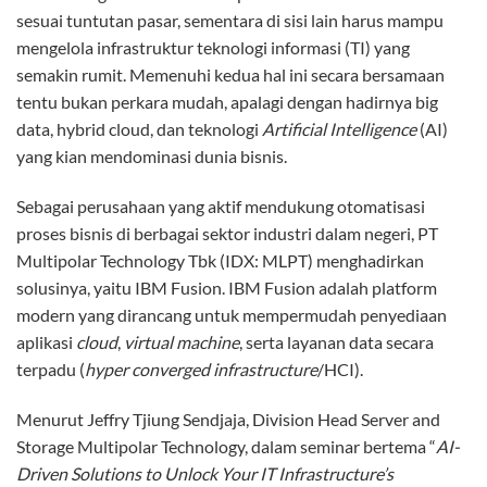
sesuai tuntutan pasar, sementara di sisi lain harus mampu
mengelola infrastruktur teknologi informasi (TI) yang
semakin rumit. Memenuhi kedua hal ini secara bersamaan
tentu bukan perkara mudah, apalagi dengan hadirnya big
data, hybrid cloud, dan teknologi
Artificial Intelligence
(AI)
yang kian mendominasi dunia bisnis.
Sebagai perusahaan yang aktif mendukung otomatisasi
proses bisnis di berbagai sektor industri dalam negeri, PT
Multipolar Technology Tbk (IDX: MLPT) menghadirkan
solusinya, yaitu IBM Fusion. IBM Fusion adalah platform
modern yang dirancang untuk mempermudah penyediaan
aplikasi
cloud
,
virtual machine
, serta layanan data secara
terpadu (
hyper converged infrastructure
/HCI).
Menurut Jeffry Tjiung Sendjaja, Division Head Server and
Storage Multipolar Technology, dalam seminar bertema “
AI-
Driven Solutions to Unlock Your IT Infrastructure’s