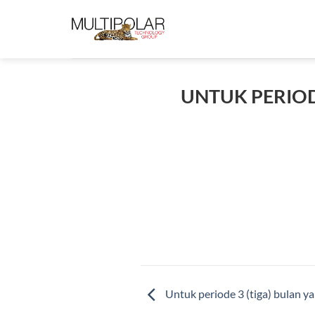
Skip
to
content
UNTUK PERIOD
Untuk periode 3 (tiga) bulan y