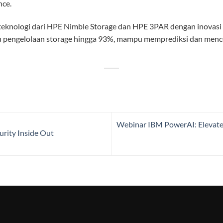
nce.
knologi dari HPE Nimble Storage dan HPE 3PAR dengan inovasi s
ktu pengelolaan storage hingga 93%, mampu memprediksi dan mence
Webinar IBM PowerAI: Elevate 
rity Inside Out