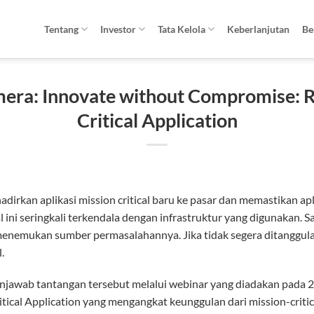
Tentang
Investor
Tata Kelola
Keberlanjutan
Be
era: Innovate without Compromise: Re
Critical Application
adirkan aplikasi mission critical baru ke pasar dan memastikan apl
al ini seringkali terkendala dengan infrastruktur yang digunakan. 
enemukan sumber permasalahannya. Jika tidak segera ditanggul
.
wab tantangan tersebut melalui webinar yang diadakan pada 2 Ju
ical Application yang mengangkat keunggulan dari mission-critic