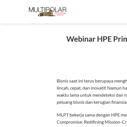
Skip
to
content
Webinar HPE Prim
Bisnis saat ini terus berupaya mengh
lincah, cepat, dan inovatif. Namun h
waktu lama untuk mendeteksi dan m
peluang bisnis dan kerugian finansial
MLPT bekerja sama dengan HPE menja
Compromise: Redifining Mission-Crit