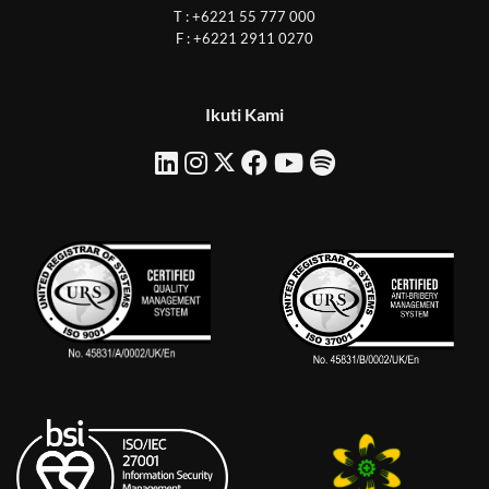
T : +6221 55 777 000
F : +6221 2911 0270
Ikuti Kami