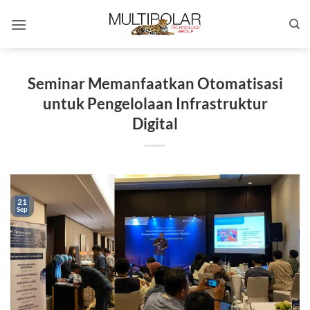
Skip
to
content
Seminar Memanfaatkan Otomatisasi
untuk Pengelolaan Infrastruktur
Digital
21
Sep