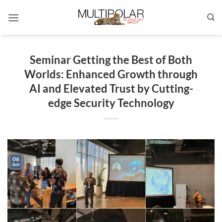
Skip
to
content
Seminar Getting the Best of Both
Worlds: Enhanced Growth through
AI and Elevated Trust by Cutting-
edge Security Technology
06
Jun