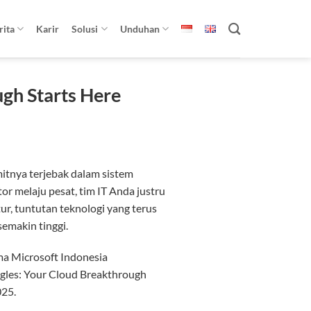
rita
Karir
Solusi
Unduhan
gh Starts Here
tnya terjebak dalam sistem
r melaju pesat, tim IT Anda justru
ur, tuntutan teknologi yang terus
emakin tinggi.
ma Microsoft Indonesia
gles: Your Cloud Breakthrough
025.