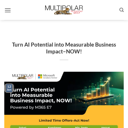
Skip
to
content
Turn AI Potential into Measurable Business
Impact–NOW!
12
Jun