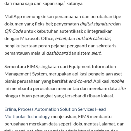
dari mana saja dan kapan saja,” katanya.
MailApp memungkinkan penambahan dan perubahan tipe
dokumen yang fleksibel; penyematan
digital signature
dan
QR Code
untuk kebutuhan autentikasi; diintegrasikan
dengan Microsoft Office,
email
, dan
outlook calendar
;
pengikutsertaan peran pejabat pengganti dan sekretaris;
pemantauan melalui
dashboard
dan sistem
alert
.
Sementara EIMS, singkatan dari Equipment Information
Management System, merupakan aplikasi pengelolaan aset
bisnis perusahaan yang bersifat
end-to-end
. Aplikasi
mobile
ini membantu perusahaan memantau dan merekam data
site
hingga ribuan perangkat yang tersebar di ribuan lokasi.
Erlina, Process Automation Solution Services Head
Multipolar Technology
, menjelaskan, EIMS membantu
perusahaan merekam data seperti dokumentasi, alamat, dan
titik koordinat
site
; mengelola administrasi perizinan dan