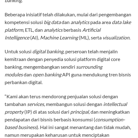
banking
.
Beberapa inisiatif telah dilakukan, mulai dari pengembangan
kompetensi solusi
big data
dan
analytics
pada area
data lake
platform
, ETL, dan
analytics
berbasis
Artificial
Intelligence
(AI),
Machine Learning
(ML), serta
visualization.
Untuk solusi
digital banking
, perseroan telah menjalin
kemitraan dengan penyedia solusi platform digital core
banking, mengembangkan sendiri
surrounding
modules
dan
open banking
API guna mendukung tren bisnis
perbankan digital.
“Kami akan terus mendorong penjualan solusi dengan
tambahan
services,
membangun solusi dengan
intellectual
property
(IP) di atas solusi dari
principal,
dan meningkatkan
pendapatan dari bisnis berbasis konsumsi (
consumption-
based business
). Hal ini sangat menantang dan tidak mudah,
namun merupakan keharusan untuk menciptakan