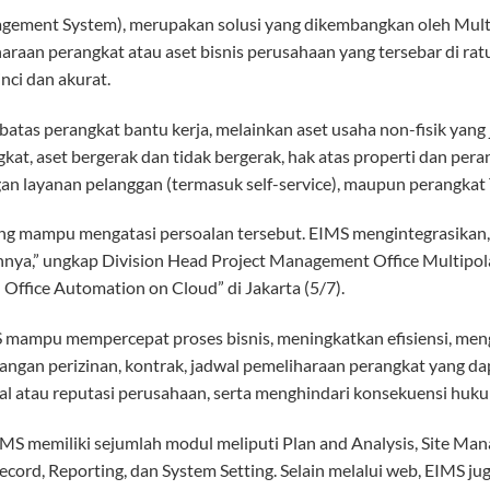
ement System), merupakan solusi yang dikembangkan oleh Mult
an perangkat atau aset bisnis perusahaan yang tersebar di ratus
nci dan akurat.
tas perangkat bantu kerja, melainkan aset usaha non-fisik yang j
angkat, aset bergerak dan tidak bergerak, hak atas properti dan per
an layanan pelanggan (termasuk self-service), maupun perangkat 
ng mampu mengatasi persoalan tersebut. EIMS mengintegrasikan,
nnya,” ungkap Division Head Project Management Office Multipola
 Office Automation on Cloud” di Jakarta (5/7).
mampu mempercepat proses bisnis, meningkatkan efisiensi, meng
ngan perizinan, kontrak, jadwal pemeliharaan perangkat yang da
al atau reputasi perusahaan, serta menghindari konsekuensi hukum
MS memiliki sejumlah modul meliputi Plan and Analysis, Site M
rd, Reporting, dan System Setting. Selain melalui web, EIMS jug