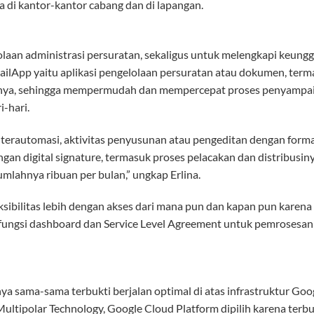
di kantor-kantor cabang dan di lapangan.
an administrasi persuratan, sekaligus untuk melengkapi keungg
lApp yaitu aplikasi pengelolaan persuratan atau dokumen, termas
gainya, sehingga mempermudah dan mempercepat proses penyampai
-hari.
terautomasi, aktivitas penyusunan atau pengeditan dengan forma
gan digital signature, termasuk proses pelacakan dan distribusi
mlahnya ribuan per bulan,” ungkap Erlina.
ksibilitas lebih dengan akses dari mana pun dan kapan pun karena 
i fungsi dashboard dan Service Level Agreement untuk pemrosesan
 sama-sama terbukti berjalan optimal di atas infrastruktur Goo
ultipolar Technology, Google Cloud Platform dipilih karena ter