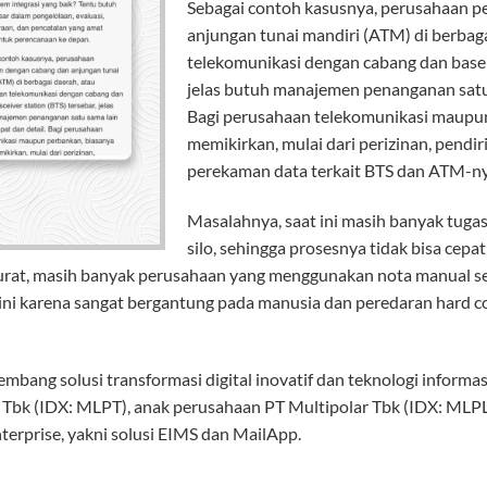
Sebagai contoh kasusnya, perusahaan 
anjungan tunai mandiri (ATM) di berbag
telekomunikasi dengan cabang dan base t
jelas butuh manajemen penanganan satu s
Bagi perusahaan telekomunikasi maupun
memikirkan, mulai dari perizinan, pendir
perekaman data terkait BTS dan ATM-ny
Masalahnya, saat ini masih banyak tuga
silo, sehingga prosesnya tidak bisa cepa
rat, masih banyak perusahaan yang menggunakan nota manual se
ini karena sangat bergantung pada manusia dan peredaran hard c
bang solusi transformasi digital inovatif dan teknologi informas
y Tbk (IDX: MLPT), anak perusahaan PT Multipolar Tbk (IDX: ML
terprise, yakni solusi EIMS dan MailApp.