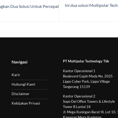
Ini dua solusi Multipolar Tec
gkan Dua Solusi Untuk Percepat
PT Multipolar Technology Tbk
Navigasi
Kantor Operasional 1
Karir
Boulevard Gajah Mada No. 2025
Lippo Cyber Park, Lippo Village
Hubungi Kami
Tangerang 15139
Disclaimer
Kantor Operasional 2
Sopo Del Office Towers & Lifestyle
Kebijakan Privasi
Tower B Lantai 18
Jl. Mega Kuningan Barat III, Lot 10,
Kawasan Mega Kuningan