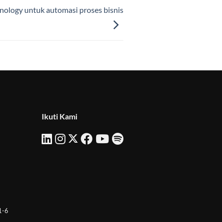
hnology untuk automasi proses bisnis
Ikuti Kami
 1-6