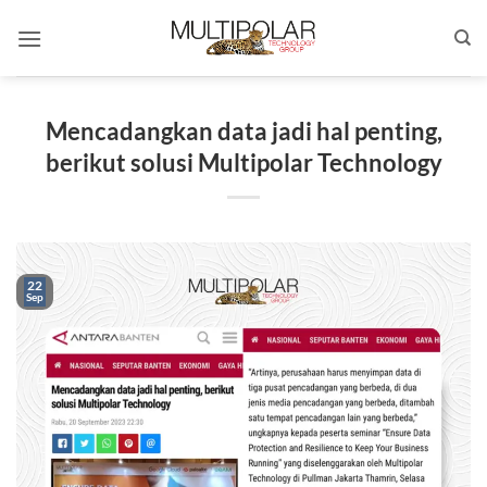
Skip
to
content
Mencadangkan data jadi hal penting,
berikut solusi Multipolar Technology
22
Sep