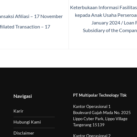
Keterbukaan Informasi Fasilita
kepada Anak Usaha Perseroan,
nsaksi Afiliasi – 17 November
January 2024 / Loan F
iliated Transaction – 17
Subsidiary of the Company
PT Multipolar Technology Tbk
Navigasi
Kantor Operasional 1
Karir
Boulevard Gajah Mada No. 2025
Lippo Cyber Park, Lippo Village
Hubungi Kami
Tangerang 15139
Disclaimer
Kantor Operasional 2