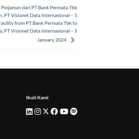
s Pinjaman dari PT Bank Permata Tbk
 PT Visionet Data Internasional – 5
acility from PT Bank Permata Tbk to
, PT Visionet Data Internasional – 5
January 2024
Ikuti Kami