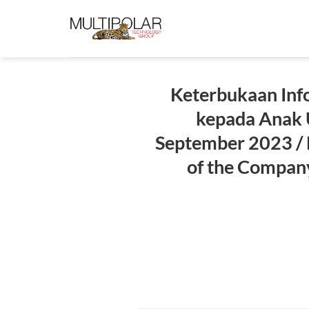
Skip
to
content
Keterbukaan Info
kepada Anak U
September 2023 / 
of the Company