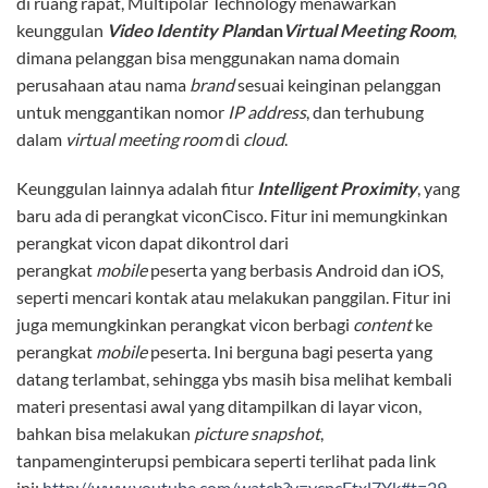
di ruang rapat, Multipolar Technology menawarkan
keunggulan
Video Identity Plan
dan
Virtual Meeting Room
,
dimana pelanggan bisa menggunakan nama domain
perusahaan atau nama
brand
sesuai keinginan pelanggan
untuk menggantikan nomor
IP address
, dan terhubung
dalam
virtual
meeting room
di
cloud
.
Keunggulan lainnya adalah fitur
Intelligent Proximity
, yang
baru ada di perangkat viconCisco. Fitur ini memungkinkan
perangkat vicon dapat dikontrol dari
perangkat
mobile
peserta yang berbasis Android dan iOS,
seperti mencari kontak atau melakukan panggilan. Fitur ini
juga memungkinkan perangkat vicon berbagi
content
ke
perangkat
mobile
peserta. Ini berguna bagi peserta yang
datang terlambat, sehingga ybs masih bisa melihat kembali
materi presentasi awal yang ditampilkan di layar vicon,
bahkan bisa melakukan
picture
snapshot
,
tanpamenginterupsi pembicara seperti terlihat pada link
ini:
http://www.youtube.com/watch?v=ycpcEtxl7Yk#t=29
.