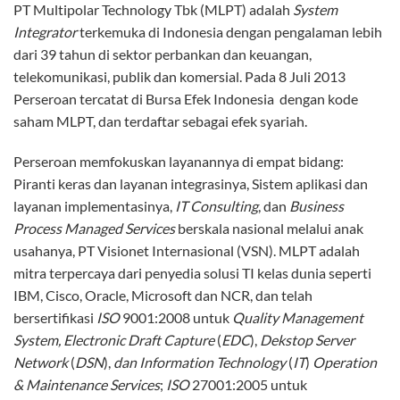
PT Multipolar Technology Tbk (MLPT) adalah
System
Integrator
terkemuka di Indonesia dengan pengalaman lebih
dari 39 tahun di sektor perbankan dan keuangan,
telekomunikasi, publik dan komersial. Pada 8 Juli 2013
Perseroan tercatat di Bursa Efek Indonesia dengan kode
saham MLPT, dan terdaftar sebagai efek syariah.
Perseroan memfokuskan layanannya di empat bidang:
Piranti keras dan layanan integrasinya, Sistem aplikasi dan
layanan implementasinya,
IT Consulting
, dan
Business
Process Managed Services
berskala nasional melalui anak
usahanya, PT Visionet Internasional (VSN). MLPT adalah
mitra terpercaya dari penyedia solusi TI kelas dunia seperti
IBM, Cisco, Oracle, Microsoft dan NCR, dan telah
bersertifikasi
ISO
9001:2008 untuk
Quality Management
System,
Electronic Draft Capture
(
EDC
),
Dekstop Server
Network
(
DSN
),
dan Information Technology
(
IT
)
Operation
& Maintenance Services
;
ISO
27001:2005 untuk