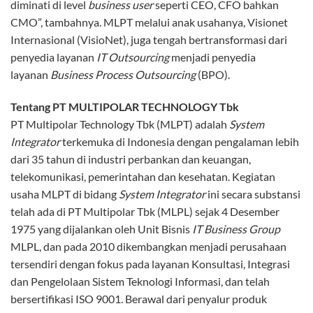
diminati di level
business
user
seperti CEO, CFO bahkan
CMO”, tambahnya. MLPT melalui anak usahanya, Visionet
Internasional (VisioNet), juga tengah bertransformasi dari
penyedia layanan
IT Outsourcing
menjadi penyedia
layanan
Business Process Outsourcing
(BPO).
Tentang PT MULTIPOLAR TECHNOLOGY Tbk
PT Multipolar Technology Tbk (MLPT) adalah
System
Integrator
terkemuka di Indonesia dengan pengalaman lebih
dari 35 tahun di industri perbankan dan keuangan,
telekomunikasi, pemerintahan dan kesehatan. Kegiatan
usaha MLPT di bidang
System Integrator
ini secara substansi
telah ada di PT Multipolar Tbk (MLPL) sejak 4 Desember
1975 yang dijalankan oleh Unit Bisnis
IT Business Group
MLPL, dan pada 2010 dikembangkan menjadi perusahaan
tersendiri dengan fokus pada layanan Konsultasi, Integrasi
dan Pengelolaan Sistem Teknologi Informasi, dan telah
bersertifikasi ISO 9001. Berawal dari penyalur produk