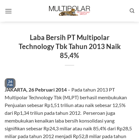
Skip
to
content
Laba Bersih PT Multipolar
Technology Tbk Tahun 2013 Naik
85,4%
26
Feb
JAKARTA,
26 Pebruari 2014
– Pada tahun 2013 PT
Multipolar Technology Tbk (MLPT) berhasil membukukan
Penjualan sebesar Rp1,51 triliun atau naik sebesar 12,5%
dari Rp1,34 triliun pada tahun 2012. Perseroan juga
membukukan kenaikan laba bersih konsolidasi yang
signifikan sebesar Rp24,3 miliar atau naik 85,4% dari Rp28,5
miliar pada tahun 2012 menjadi Rp52,8 miliar pada tahun