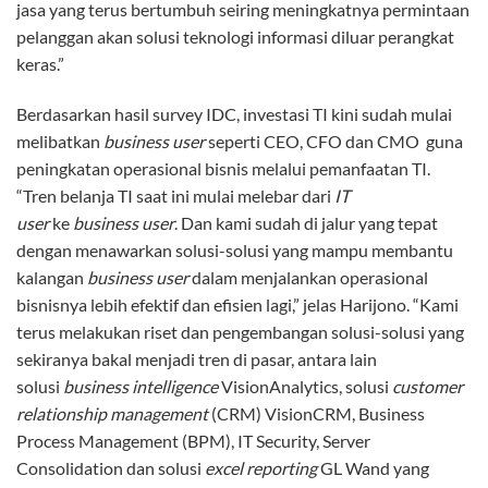
jasa yang terus bertumbuh seiring meningkatnya permintaan
pelanggan akan solusi teknologi informasi diluar perangkat
keras.”
Berdasarkan hasil survey IDC, investasi TI kini sudah mulai
melibatkan
business user
seperti CEO, CFO dan CMO guna
peningkatan operasional bisnis melalui pemanfaatan TI.
“Tren belanja TI saat ini mulai melebar dari
IT
user
ke
business user
. Dan kami sudah di jalur yang tepat
dengan menawarkan solusi-solusi yang mampu membantu
kalangan
business user
dalam menjalankan operasional
bisnisnya lebih efektif dan efisien lagi,” jelas Harijono. “Kami
terus melakukan riset dan pengembangan solusi-solusi yang
sekiranya bakal menjadi tren di pasar, antara lain
solusi
business intelligence
VisionAnalytics, solusi
customer
relationship management
(CRM) VisionCRM, Business
Process Management (BPM), IT Security, Server
Consolidation dan solusi
excel reporting
GL Wand yang