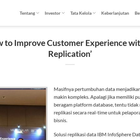
Tentang
Investor
Tata Kelola
Keberlanjutan
Be
 to Improve Customer Experience wi
Replication’
Masifnya pertumbuhan data menjadikan 
makin kompleks. Apalagi jika memiliki p
beragam platform database, tentu tida
replikasi secara real-time untuk pelap
bisnis.
Solusi replikasi data IBM InfoSphere Dat