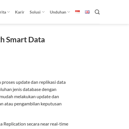
rita
Karir
Solusi
Unduhan
th Smart Data
proses update dan replikasi data
uluhan jenis database dengan
k mudah melakukan update dan
oran atau pengambilan keputusan
a Replication secara near real-time