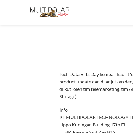
Skip
to
content
Tech Data Blitz Day kembali hadir! Y
product update dan dilanjutkan deng
diikuti oleh tim telemarketing, tim 
Storage).
Info :
PT MULTIPOLAR TECHNOLOGY T
Lippo Kuningan Building 17th Fl.
Jl. HR. Rasuna Said Kav B12