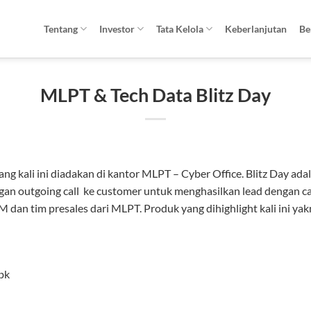
Tentang
Investor
Tata Kelola
Keberlanjutan
Be
MLPT & Tech Data Blitz Day
ang kali ini diadakan di kantor MLPT – Cyber Office. Blitz Day ad
an outgoing call ke customer untuk menghasilkan lead dengan cara
AM dan tim presales dari MLPT. Produk yang dihighlight kali ini 
bk