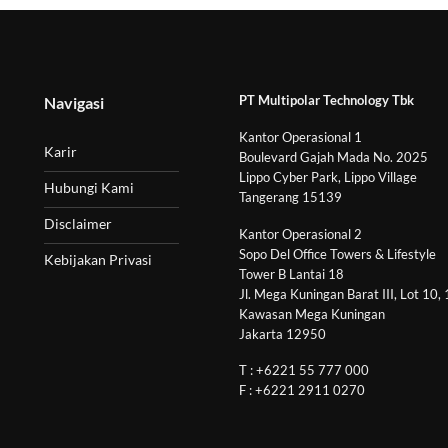
PT Multipolar Technology Tbk
Navigasi
Kantor Operasional 1
Karir
Boulevard Gajah Mada No. 2025
Lippo Cyber Park, Lippo Village
Hubungi Kami
Tangerang 15139
Disclaimer
Kantor Operasional 2
Sopo Del Office Towers & Lifestyle
Kebijakan Privasi
Tower B Lantai 18
Jl. Mega Kuningan Barat III, Lot 10,
Kawasan Mega Kuningan
Jakarta 12950
T : +6221 55 777 000
F : +6221 2911 0270