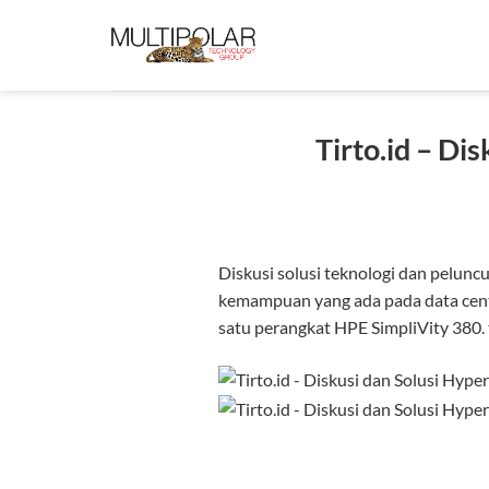
Skip
to
content
Tirto.id – Di
Diskusi solusi teknologi dan pelunc
kemampuan yang ada pada data cent
satu perangkat HPE SimpliVity 380.