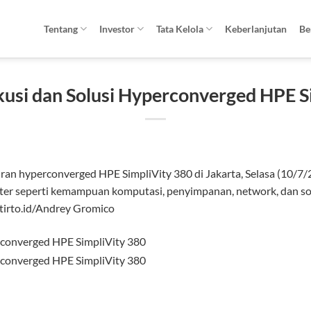
Tentang
Investor
Tata Kelola
Keberlanjutan
Be
skusi dan Solusi Hyperconverged HPE 
uran hyperconverged HPE SimpliVity 380 di Jakarta, Selasa (10/7/
er seperti kemampuan komputasi, penyimpanan, network, dan sof
 tirto.id/Andrey Gromico