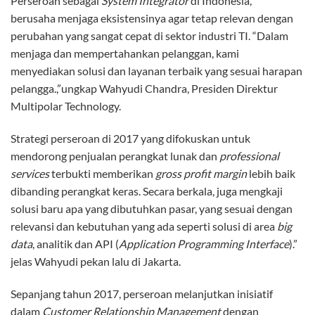
Perseroan sebagai
System Integrator
di Indonesia,
berusaha menjaga eksistensinya agar tetap relevan dengan
perubahan yang sangat cepat di sektor industri TI. “Dalam
menjaga dan mempertahankan pelanggan, kami
menyediakan solusi dan layanan terbaik yang sesuai harapan
pelangga.,”ungkap Wahyudi Chandra, Presiden Direktur
Multipolar Technology.
Strategi perseroan di 2017 yang difokuskan untuk
mendorong penjualan perangkat lunak dan
professional
services
terbukti memberikan
gross profit
margin
lebih baik
dibanding perangkat keras. Secara berkala, juga mengkaji
solusi baru apa yang dibutuhkan pasar, yang sesuai dengan
relevansi dan kebutuhan yang ada seperti solusi di area
big
data
, analitik dan API (
Application Programming Interface
).”
jelas Wahyudi pekan lalu di Jakarta.
Sepanjang tahun 2017, perseroan melanjutkan inisiatif
dalam
Customer Relationship Management
dengan