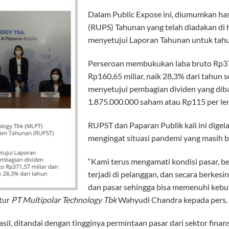
Dalam Public Expose ini, diumumkan h
(RUPS) Tahunan yang telah diadakan di ha
menyetujui Laporan Tahunan untuk tah
Perseroan membukukan laba bruto Rp371
Rp160,65 miliar, naik 28,3% dari tahun 
menyetujui pembagian dividen yang diba
1.875.000.000 saham atau Rp115 per le
RUPST dan Paparan Publik kali ini digelar
mengingat situasi pandemi yang masih b
“Kami terus mengamati kondisi pasar, 
terjadi di pelanggan, dan secara berkes
dan pasar sehingga bisa memenuhi kebu
ktur
PT Multipolar Technology Tbk
Wahyudi Chandra kepada pers.
il, ditandai dengan tingginya permintaan pasar dari sektor fin