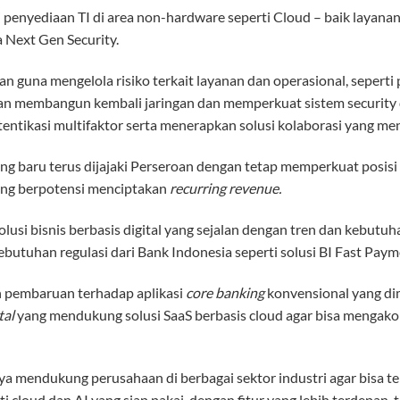
penyediaan TI di area non-hardware seperti Cloud – baik layanan
a Next Gen Security.
an guna mengelola risiko terkait layanan dan operasional, seperti 
an membangun kembali jaringan dan memperkuat sistem security 
otentikasi multifaktor serta menerapkan solusi kolaborasi yang me
 baru terus dijajaki Perseroan dengan tetap memperkuat posisi k
ang berpotensi menciptakan
recurring revenue.
lusi bisnis berbasis digital yang sejalan dengan tren dan kebutuh
utuhan regulasi dari Bank Indonesia seperti solusi BI Fast Paym
an pembaruan terhadap aplikasi
core banking
konvensional yang dim
tal
yang mendukung solusi SaaS berbasis cloud agar bisa mengak
a mendukung perusahaan di berbagai sektor industri agar bisa te
i cloud dan AI yang siap pakai, dengan fitur yang lebih terdepan, t