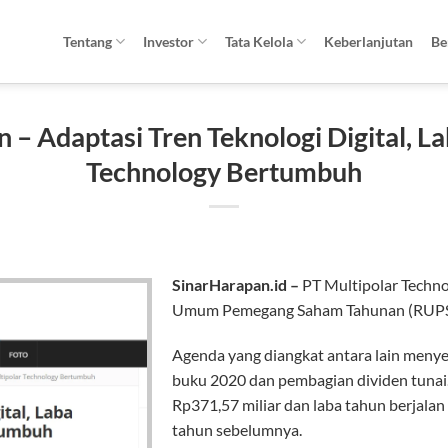
Tentang
Investor
Tata Kelola
Keberlanjutan
Be
 – Adaptasi Tren Teknologi Digital, L
Technology Bertumbuh
SinarHarapan.id –
PT Multipolar Techn
Umum Pemegang Saham Tahunan (RUPST
Agenda yang diangkat antara lain meny
buku 2020 dan pembagian dividen tunai
Rp371,57 miliar dan laba tahun berjalan 
tahun sebelumnya.