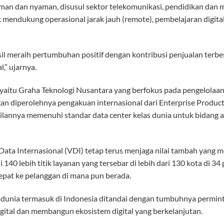
 aman dan nyaman, disusul sektor telekomunikasi, pendidikan da
k mendukung operasional jarak jauh (remote), pembelajaran digita
l meraih pertumbuhan positif dengan kontribusi penjualan terbes
,” ujarnya.
n, yaitu Graha Teknologi Nusantara yang berfokus pada pengelol
gan diperolehnya pengakuan internasional dari Enterprise Product
ilannya memenuhi standar data center kelas dunia untuk bidang ars
t Data Internasional (VDI) tetap terus menjaga nilai tambah yang 
 140 lebih titik layanan yang tersebar di lebih dari 130 kota di 
pat ke pelanggan di mana pun berada.
unia termasuk di Indonesia ditandai dengan tumbuhnya perminta
ital dan membangun ekosistem digital yang berkelanjutan.