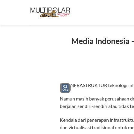
Skip
to
content
Media Indonesia 
INFRASTRUKTUR teknologi infor
02
Okt
Namun masih banyak perusahaan denga
berjalan sendiri-sendiri atau tidak 
Kendala dari penerapan infrastruktur
dan virtualisasi tradisional untuk m