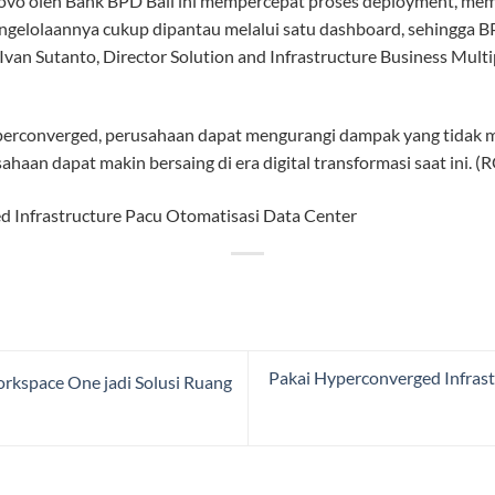
vo oleh Bank BPD Bali ini mempercepat proses deployment, me
gelolaannya cukup dipantau melalui satu dashboard, sehingga BPD
 Ivan Sutanto, Director Solution and Infrastructure Business Mul
erconverged, perusahaan dapat mengurangi dampak yang tidak 
sahaan dapat makin bersaing di era digital transformasi saat ini. 
Pakai Hyperconverged Infrast
kspace One jadi Solusi Ruang