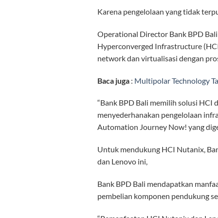
Karena pengelolaan yang tidak terpus
Operational Director Bank BPD Bal
Hyperconverged Infrastructure (HCI)
network dan virtualisasi dengan pr
Baca juga
:
Multipolar Technology T
“Bank BPD Bali memilih solusi HCI d
menyederhanakan pengelolaan infrast
Automation Journey Now! yang digela
Untuk mendukung HCI Nutanix, Bank
dan Lenovo ini,
Bank BPD Bali mendapatkan manfaat 
pembelian komponen pendukung serve