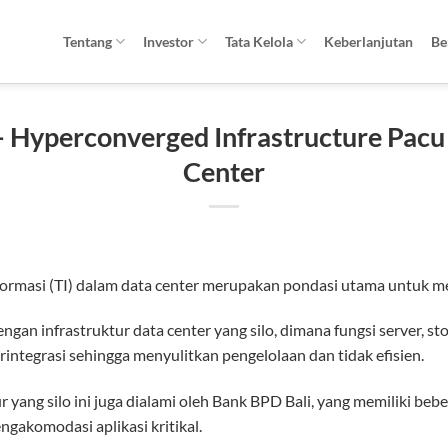
Tentang
Investor
Tata Kelola
Keberlanjutan
Be
– Hyperconverged Infrastructure Pacu
Center
masi (TI) dalam data center merupakan pondasi utama untuk men
n infrastruktur data center yang silo, dimana fungsi server, stor
terintegrasi sehingga menyulitkan pengelolaan dan tidak efisien.
 yang silo ini juga dialami oleh Bank BPD Bali, yang memiliki beb
engakomodasi aplikasi kritikal.