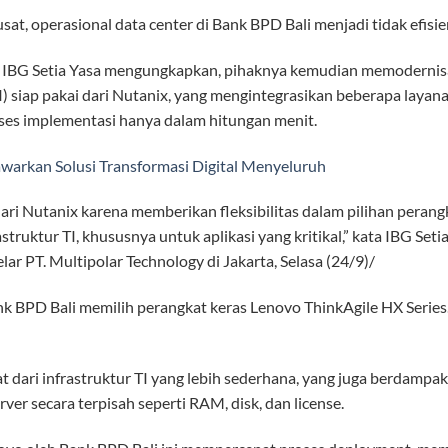
at, operasional data center di Bank BPD Bali menjadi tidak efisie
i IBG Setia Yasa mengungkapkan, pihaknya kemudian memodernisa
 siap pakai dari Nutanix, yang mengintegrasikan beberapa layanan 
oses implementasi hanya dalam hitungan menit.
awarkan Solusi Transformasi Digital Menyeluruh
ari Nutanix karena memberikan fleksibilitas dalam pilihan perang
ruktur TI, khususnya untuk aplikasi yang kritikal,” kata IBG Seti
r PT. Multipolar Technology di Jakarta, Selasa (24/9)/
 BPD Bali memilih perangkat keras Lenovo ThinkAgile HX Serie
dari infrastruktur TI yang lebih sederhana, yang juga berdamp
r secara terpisah seperti RAM, disk, dan license.