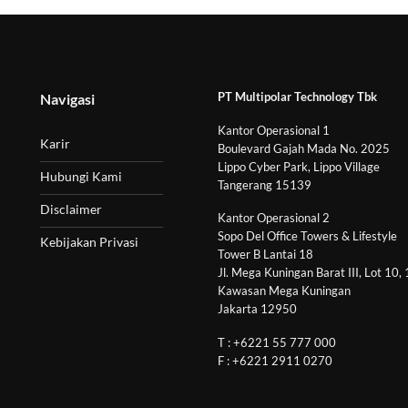
PT Multipolar Technology Tbk
Navigasi
Kantor Operasional 1
Karir
Boulevard Gajah Mada No. 2025
Lippo Cyber Park, Lippo Village
Hubungi Kami
Tangerang 15139
Disclaimer
Kantor Operasional 2
Sopo Del Office Towers & Lifestyle
Kebijakan Privasi
Tower B Lantai 18
Jl. Mega Kuningan Barat III, Lot 10,
Kawasan Mega Kuningan
Jakarta 12950
T : +6221 55 777 000
F : +6221 2911 0270