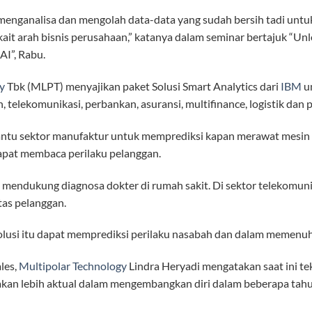
 menganalisa dan mengolah data-data yang sudah bersih tadi untu
it arah bisnis perusahaan,” katanya dalam seminar bertajuk “Unl
AI”, Rabu.
y
Tbk (MLPT) menyajikan paket Solusi Smart Analytics dari
IBM
un
, telekomunikasi, perbankan, asuransi, multifinance, logistik dan
antu sektor manufaktur untuk memprediksi kapan merawat mesin 
u dapat membaca perilaku pelanggan.
t mendukung diagnosa dokter di rumah sakit. Di sektor telekomunik
as pelanggan.
solusi itu dapat memprediksi perilaku nasabah dan dalam memenuhi
les,
Multipolar Technology
Lindra Heryadi mengatakan saat ini te
 akan lebih aktual dalam mengembangkan diri dalam beberapa tahu