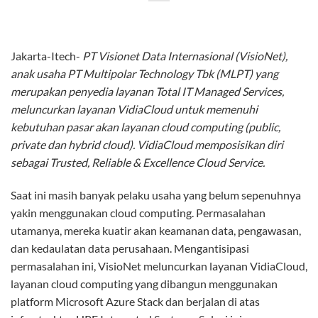
Infokomputer: Inilah Keunggulan
VidiaCloud untuk Tingkatkan Keuntungan
Perusahaan
Tampak strategic partner sedang sedang berbincang seputar
keunggulan dari VidiaCloud yang diluncurkan hari ini (31/1)
di Jakarta, dari kiri ke kanan, Direktur PT Graha Teknologi
Nusantara (GTN), Bp. Akira Yoshimoto, Presiden Direktur PT
Multipolar Technology Tbk (MLPT), Bp. Wahyudi Chandra,
Direktur VisioNet, Bp. Miko Yanuar, Presiden Direktur
VisioNet, Bp. Paulinus Soegondo, Director Enterprise &
Commercial Microsoft lndonesia, lbu Nina