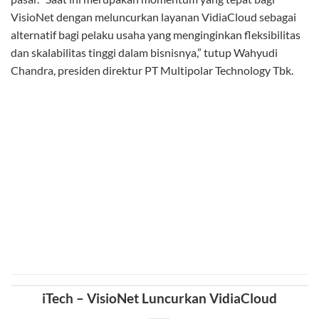
dinamis disesuaikan dengan kebutuhan pelanggan seperti
Infrastructure as a Service (IaaS), Backup as a Service (BaaS),
Platform as a Service (PaaS), dan Disaster Recovery as a
Service (DRaaS).
Untuk menjamin kualitas layanan, VisioNet menempatkan
VidiaCloud di GTN Data Center Rated 3 ANSI/TIA-924-A
yang memiliki standar kualitas layanan Jepang 3S (Safe,
Stable dan Sustainable) dan SLA 99,982% dengan mengacu
pada standar internasional Green Building, ISO 9001 Quality
Management System, ISO 27001 Information Security
Management System, TVRA (Threat, Vulnerability & Risk
Assessment) serta PCI DSS (Payment Card Industry Data
Security Standard). Selain itu, juga telah lolos audit data
center dari Bank Indonesia (mengacu PBI
No.9/15/PBI/2007) dan Otoritas Jasa Keuangan (POJK
No.38/POJK.03/2016). (AC)