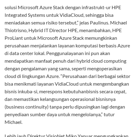
Saat ini masih banyak pelaku usaha yang belum sepenuhnya
yakin menggunakan cloud computing. Permasalahan
utamanya, mereka kuatir akan keamanan data, pengawasan,
dan kedaulatan data perusahaan. Mengantisipasi
permasalahan ini, VisioNet meluncurkan layanan VidiaCloud,
layanan cloud computing yang dibangun menggunakan
platform Microsoft Azure Stack dan berjalan di atas
infrastruktur HPE Integrated Systems. Solusi ini guna
membantu kalangan bisnis bertransformasi dan berinovasi
agar performa usahaya menjadi semakin dinamis dan lincah.
Dalam pengembangan solusi VidiaCloud ini, VisioNet
menggandeng PT Multipolar Technology Tbk (MLPT), PT
Graha Teknologi Nusantara (GTN), PT Link Net Tbk (LINK)
dan PT Helios Informatika Nusantara (Helios) selaku mitra
strategis untuk menghadirkan solusi ini ke pasar. “Kami
memahami bahwa masih banyak pelaku usaha yang belum