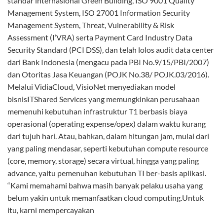
alternatif bagi pelaku usaha yang menginginkan fleksibilitas
dan skalabilitas tinggi dalam bisnisnya,” tutup Wahyudi
Chandra, presiden direktur PT Multipolar Technology Tbk.
iTech – VisioNet Luncurkan VidiaCloud
Jakarta-Itech-
PT Visionet Data Internasional (VisioNet),
anak usaha PT Multipolar Technology Tbk (MLPT) yang
merupakan penyedia layanan Total IT Managed Services,
meluncurkan layanan VidiaCloud untuk memenuhi
kebutuhan pasar akan layanan cloud computing (public,
private dan hybrid cloud). VidiaCloud memposisikan diri
sebagai Trusted, Reliable & Excellence Cloud Service.