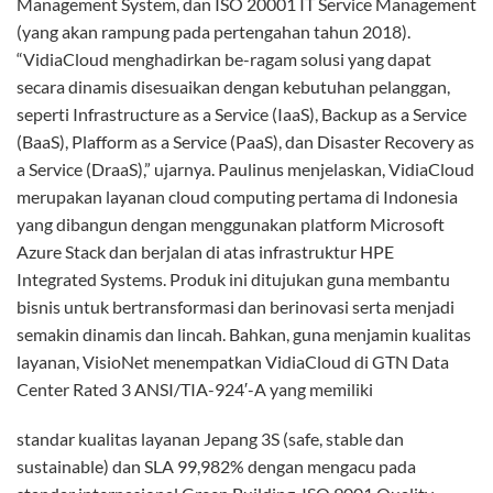
pelanggan bisa berlangganan sesuai kebutuhan dan
membayar hanya yang digunakan. Ka-rena itu, investasi di
awal bisa rendah sekali dan kebutuhan compute resource
bisa ditinglcatkan dengan cepat untuk menjawab kebutuhan
pasar. “Pelanggan bisa langsung menggunakan layanan cloud
tanpa perlu dipusingkan pengelolaan perangkat keras,
perangkat jaringan, perangkat keamanan, interkoneksi, dan
bahkan, sampai dengan pengelolaan layanan cloud itu
sendiri, sehingga pelanggan bisa makin fokus pada
pengembangan bisnis utamanya dan pertumbuhan bisnis ke
depan,” ungkap Miko Untuk mempercepat penetrasi
pasar,VisioNet pun menggandeng PT Multipolar Technology
Tbk (ML.FT), PT Graha Teknologi Nusantara (GTN), PT Link
Net Tbk (LINK), dan PT Helios Informatika Nusantara
(Helios) selaku mitra strategis guna menawarkan solusi ini ke
pasar. “Saat ini merupakan momentum yang tepat bagi
VisioNet dengan meluncurkan layanan VidiaCloud sebagai