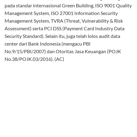
di data center lokal.
“Pengguna layanan ini akan mendapatkan manfaat penuh
dari hybrid cloud computing dengan pengalaman yang sama
seperti mengoperasikan cloud di lingkungan Azure: ujarnya.
Miko Yanuar (Direktur PT Visionet Data Internasional)
mengatakan perusahaan dari berbagai sektor bisa menikmati
layanan VidiaCloud untuk mengembangkan bisnis inkubasi,
merespons kebutuhan bisnis secara cepat, dan memastikan
kelangsungan operasional bisnisnya (business continuity)
tanpa perlu penyediaan sumber daya untuk mengelolanya.
“Tidak semua perusahaan mau berinvestasi besar untuk
bisnis inkubasi. Dengan pendekatan cloud — pay as you use,
pelanggan bisa berlangganan yang dibutuhkan dan
membayar hanya yang digunakan saja, sehingga investasi
awal bisa rendah: katanya.