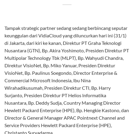
VisioNet juga menyediakan model bisnis IT Shared Services
yang memungkinkan perusahaan memenuhi kebutuhan
infrastruktur TI berbasis opex (operating expense) dalam
waktu kurang dari 7 hari atau dalam hitungan jam.
Mitra Bisnis
VisioNet pun menggandeng PT Multipolar Technology Tbk
(MLPT), PT Graha Teknologi Nusantara (GTN), PT Link Net
Tbk (LINK) dan PT Helios Informatika Nusantara (Helios)
selaku mitra strategis untuk menawarkan solusi VidiaCloud
ke pasar.
Wahyudi Chandra (Presiden Direktur PT Multipolar
Technology Tbk) mengatakan layanan VidiaCloud dapat
menjadi alternatif bagi pelaku usaha yang menginginkan
fleksibilitas dan skalabilitas tinggi dalam bisnis.