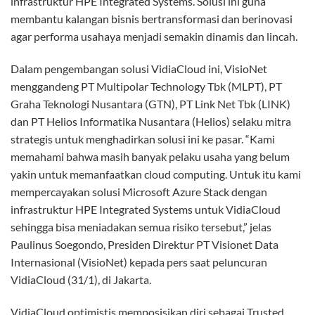
Wirahadikusumah, Presiden Direktur CTI, Bp. Harry
Surjanto, Presiden Direktur PT Helios lnformatika
Nusantara, Bp. Deddy Sudja, Country Managing Director
Hewlett Packard Enterprise (HPE), Bp. Hengkie Kastono, dan
Director & General Manager APAC Pointnext Channel and
Service Providers Hewlett Packard Enterprise (HPE),
Christanto Suryadarma.
PT. Visionet Data Internasional (VisioNet), anak usaha PT
Multipolar Technology Tbk meluncurkan layanan VidiaCloud
untuk menjawab kebutuhan pasar terhadap layanan cloud
computing (public, private dan hybrid cloud) di Jakarta.
VidiaCloud memposisikan dirinya sebagai Trusted, Reliable &
Excellence Cloud Service karena VisioNet memiliki
pengalaman lebih dari 11 tahun dalam memberikan layanan
IT Managed Services kepada korporasi besar.