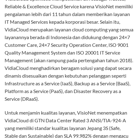
VidiaCloud merupakan layanan cloud computing pertama di
Indonesia yang menggunakan platform Microsoft Azure
Stack dan berjalan di atas infrastruktur HPE Integrated
Systems untuk terus bertransformasi dan berinovasi.
Paulinus Soegondo (Presiden Direktur PT Visionet Data
Internasional) mengatakan permasalahan utama
pengadopsian layanan cloud adalah keamanan data,
pengawasan, dan data sovereignty (kedaulatan data).
“Kami memahami bahwa masih banyak pelaku usaha yang
belum yakin untuk memanfaatkan cloud computing. Karena
itu, kami mempercayakan solusi Microsoft Azure Stack
dengan infrastruktur HPE Integrated Systems untuk
VidiaCloud,” katanya di Jakarta, Rabu.
Michael Thiotrisno (Hybrid IT Director HPE) mengatakan
HPE ProLiant untuk Microsoft Azure Stack memungkinkan
perusahaan menjalankan layanan komputasi berbasis Azure