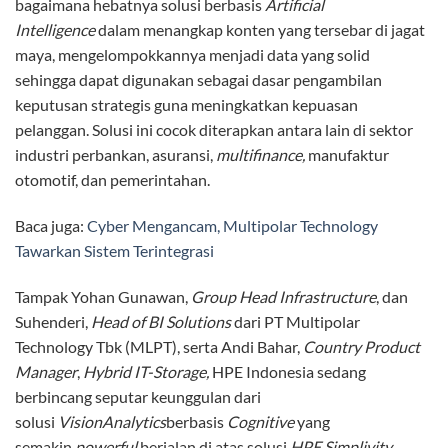
bagaimana hebatnya solusi berbasis
Artificial
Intelligence
dalam menangkap konten yang tersebar di jagat
maya, mengelompokkannya menjadi data yang solid
sehingga dapat digunakan sebagai dasar pengambilan
keputusan strategis guna meningkatkan kepuasan
pelanggan. Solusi ini cocok diterapkan antara lain di sektor
industri perbankan, asuransi,
multifinance,
manufaktur
otomotif, dan pemerintahan.
Baca juga:
Cyber Mengancam, Multipolar Technology
Tawarkan Sistem Terintegrasi
Tampak Yohan Gunawan,
Group Head Infrastructure
, dan
Suhenderi,
Head of BI Solutions
dari PT Multipolar
Technology Tbk (MLPT), serta Andi Bahar,
Country Product
Manager
,
Hybrid IT-Storage,
HPE Indonesia sedang
berbincang seputar keunggulan dari
solusi
VisionAnalytics
berbasis
Cognitive
yang
semakin
powerful
berjalan di atas solusi
HPE Simplivity.