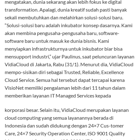
Integrated Systems untuk VidiaCloud, sehingga bisa
meniadakan semua risiko tersebut,” jelas Paulinus. Michael
Thiotrisno, Hybrid IT Director HPE, menambahkan, HPE
ProLiant untuk Microsoft Azure Stack memungkinkan
perusahaan menjalankan layanan komputasi berbasis Azure
di data center lokal. Penggunalayanan ini pun akan
mendapatkan manfaat penuh dari hybrid cloud computing
dengan pengalaman yang sama, seperti mengoperasikan
cloud di lingkungan Azure. “Perusahaan dari berbagai sektor
bisa menikmati layanan VidiaCloud untuk mengembangkan
bisnis inkuba-si, merespons kebutuhanbisnis secara cepat,
dan memastikan kelangsungan operasional bisnisnya
(business continuity) tanpa perlu dipusingkan lagi dengan
penyediaan sumber daya untuk mengelolanya,” tutur
Michael.
Lebih jauh Direktur VisioNet Miko Yanuar mengungkapkan,
tidak semua peru-sahaan mau berinvestasi besar untuk
bisnis inkubasi. Dengan pendekatan cloud, Pay as you use,