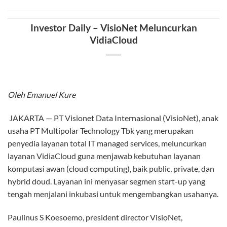
Management System, Threat, Vulnerability & Risk
Assessment (I’VRA) serta Payment Card Industry Data
Security Standard (PCI DSS), dan telah lolos audit data center
dari Bank Indonesia (mengacu pada PBI No.9/15/PBI/2007)
dan Otoritas Jasa Keuangan (POJK No.38/ POJK.03/2016).
Melalui VidiaCloud, VisioNet menyediakan model
bisnisITShared Services yang memungkinkan perusahaan
memenuhi kebutuhan infrastruktur T1 berbasis biaya
operasional (operating expense/opex) dalam waktu kurang
dari tujuh hari. Atau, bahkan, dalam hitungan jam, mulai dari
yang paling mendasar, seperti kebutuhan compute resource
(core, memory, storage) secara virtual, hingga yang paling
advance, yaitu pemenuhan kebutuhan TI ber-basis aplikasi.
“Kami memahami bahwa masih banyak pelaku usaha yang
belum yakin untuk memanfaatkan cloud computing.Untuk
itu, karni mempercayakan
solusi Microsoft Azure Stack dengan infrastrukt-ur HPE