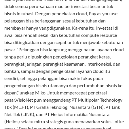
yakin untuk memanfaatkan cloud computing. Untuk itu kami
mempercayakan solusi Microsoft Azure Stack dengan
infrastruktur HPE Integrated Systems untuk VidiaCloud
sehingga bisa meniadakan semua risiko tersebut,” jelas
Paulinus Soegondo, Presiden Direktur PT Visionet Data
Internasional (VisioNet) kepada pers saat peluncuran
VidiaCloud (31/1), di Jakarta.
VidiaCloud optimistis memposisikan diri sebagai Trusted,
Reliable & Excellence Cloud Service karena VisioNet memiliki
pengalaman lebih dari 11 tahun dalam memberikan layanan
IT Managed Services kepada korporasi besar. Selain itu,
VidiaCloud merupakan layanan cloud computing yang semua
layanannya berada di Indonesia dan didukung dengan 24×7
Customer Care, 24×7 Security Operation Center, ISO 9001
Quality Management System dan ISO 20001 IT Service
Management (akan rampung pada pertengahan tahun 2018).
VidiaCloud menghadirkan beragam solusi yang dapat secara