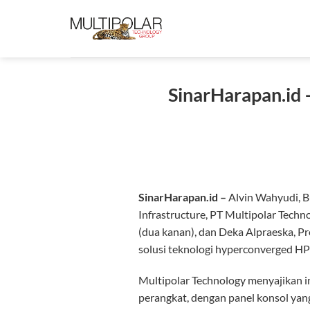
Skip
to
content
SinarHarapan.id 
SinarHarapan.id –
Alvin Wahyudi, B
Infrastructure, PT Multipolar Techn
(dua kanan), dan Deka Alpraeska, P
solusi teknologi hyperconverged HPE 
Multipolar Technology menyajikan i
perangkat, dengan panel konsol yang