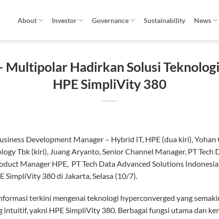
About
Investor
Governance
Sustainability
News
– Multipolar Hadirkan Solusi Teknolo
HPE SimpliVity 380
usiness Development Manager – Hybrid IT, HPE (dua kiri), Yoha
ology Tbk (kiri), Juang Aryanto, Senior Channel Manager, PT Tech
roduct Manager HPE, PT Tech Data Advanced Solutions Indonesia 
SimpliVity 380 di Jakarta, Selasa (10/7).
nformasi terkini mengenai teknologi hyperconverged yang semakin
 intuitif, yakni HPE SimpliVity 380. Berbagai fungsi utama dan 