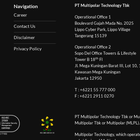
PT Multipolar Technology Tbk
Navigation
Career
Operational Office 1
Boulevard Gajah Mada No. 2025
Contact Us
Lippo Cyber Park, Lippo Village
Tangerang 15139
Disclaimer
Operational Office 2
Privacy Policy
Sopo Del Office Towers & Lifestyle
th
Tower B 18
Fl
Jl. Mega Kuningan Barat III, Lot 10,
Kawasan Mega Kuningan
Jakarta 12950
T : +6221 55 777 000
F : +6221 2911 0270
PT Multipolar Technology Tbk or Mult
Multipolar Tbk or Multipolar (MLPL).
Multipolar Technology, which operates