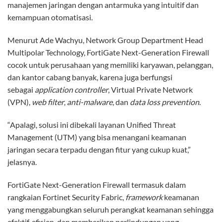
manajemen jaringan dengan antarmuka yang intuitif dan
kemampuan otomatisasi.
Menurut Ade Wachyu, Network Group Department Head
Multipolar Technology, FortiGate Next-Generation Firewall
cocok untuk perusahaan yang memiliki karyawan, pelanggan,
dan kantor cabang banyak, karena juga berfungsi
sebagai
application controller
, Virtual Private Network
(VPN),
web filter
,
anti-malware
, dan
data loss prevention
.
“Apalagi, solusi ini dibekali layanan Unified Threat
Management (UTM) yang bisa menangani keamanan
jaringan secara terpadu dengan fitur yang cukup kuat,”
jelasnya.
FortiGate Next-Generation Firewall termasuk dalam
rangkaian Fortinet Security Fabric,
framework
keamanan
yang menggabungkan seluruh perangkat keamanan sehingga
efektif, efisien, dan memberikan perlindungan yang