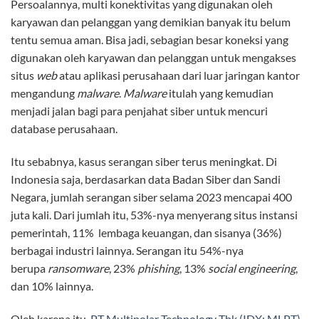
Persoalannya, multi konektivitas yang digunakan oleh
karyawan dan pelanggan yang demikian banyak itu belum
tentu semua aman. Bisa jadi, sebagian besar koneksi yang
digunakan oleh karyawan dan pelanggan untuk mengakses
situs
web
atau aplikasi perusahaan dari luar jaringan kantor
mengandung
malware
.
Malware
itulah yang kemudian
menjadi jalan bagi para penjahat siber untuk mencuri
database perusahaan.
Itu sebabnya, kasus serangan siber terus meningkat. Di
Indonesia saja, berdasarkan data Badan Siber dan Sandi
Negara, jumlah serangan siber selama 2023 mencapai 400
juta kali. Dari jumlah itu, 53%-nya menyerang situs instansi
pemerintah, 11% lembaga keuangan, dan sisanya (36%)
berbagai industri lainnya. Serangan itu 54%-nya
berupa
ransomware
, 23%
phishing
, 13%
social engineering
,
dan 10% lainnya.
Oleh karena itu,
PT Multipolar Technology Tbk (IDX: MLPT)
,