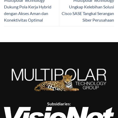
Multipolar Technology
Multipolar Technology
Dukung Pola Kerja Hybrid
Ungkap Kelebihan Solusi
dengan Akses Aman dan
Cisco SASE Tangkal Serangan
Konektivitas Optimal
Siber Perusahaan
Subsidiaries: