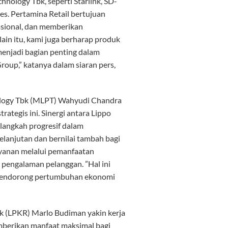
hnology Tbk, seperti Starlink, SD-
s. Pertamina Retail bertujuan
asional, dan memberikan
ain itu, kami juga berharap produk
menjadi bagian penting dalam
oup,” katanya dalam siaran pers,
ology Tbk (MLPT) Wahyudi Chandra
ategis ini. Sinergi antara Lippo
langkah progresif dalam
elanjutan dan bernilai tambah bagi
ayanan melalui pemanfaatan
 pengalaman pelanggan. ”Hal ini
mendorong pertumbuhan ekonomi
k (LPKR) Marlo Budiman yakin kerja
berikan manfaat maksimal bagi