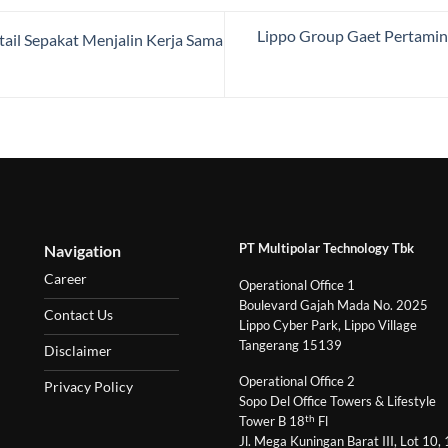
Lippo Group Gaet Pertamin
ail Sepakat Menjalin Kerja Sama
PT Multipolar Technology Tbk
Navigation
Career
Operational Office 1
Boulevard Gajah Mada No. 2025
Contact Us
Lippo Cyber Park, Lippo Village
Tangerang 15139
Disclaimer
Operational Office 2
Privacy Policy
Sopo Del Office Towers & Lifestyle
th
Tower B 18
Fl
Jl. Mega Kuningan Barat III, Lot 10,