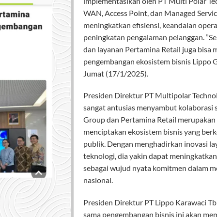
implementasikan oleh PT Multi Polar Tec
WAN, Access Point, dan Managed Service
meningkatkan efisiensi, keandalan oper
peningkatan pengalaman pelanggan. ”Sel
dan layanan Pertamina Retail juga bisa 
pengembangan ekosistem bisnis Lippo Gr
Jumat (17/1/2025).
Presiden Direktur PT Multipolar Techn
sangat antusias menyambut kolaborasi str
Group dan Pertamina Retail merupakan 
menciptakan ekosistem bisnis yang berk
publik. Dengan menghadirkan inovasi l
teknologi, dia yakin dapat meningkatkan
sebagai wujud nyata komitmen dalam 
nasional.
Presiden Direktur PT Lippo Karawaci Tb
sama pengembangan bisnis ini akan mem