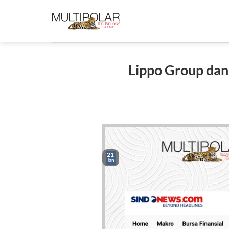
Skip
to
content
Lippo Group dan
21
Jan