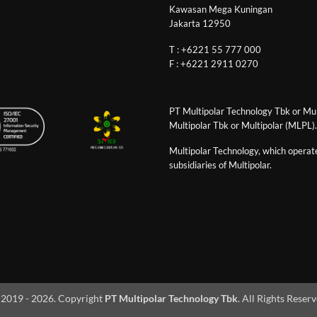
Kawasan Mega Kuningan
Jakarta 12950
T : +6221 55 777 000
F : +6221 2911 0270
PT Multipolar Technology Tbk or Mult
Multipolar Tbk or Multipolar (MLPL).
Multipolar Technology, which operates
subsidiaries of Multipolar.
2019 - 2026. Copyright
PT Multipolar Technology Tbk
. All Rights Reser