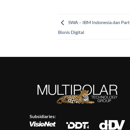
SWA – IBM Indonesia dan Partn
Bisnis Digital
Subsidiaries: