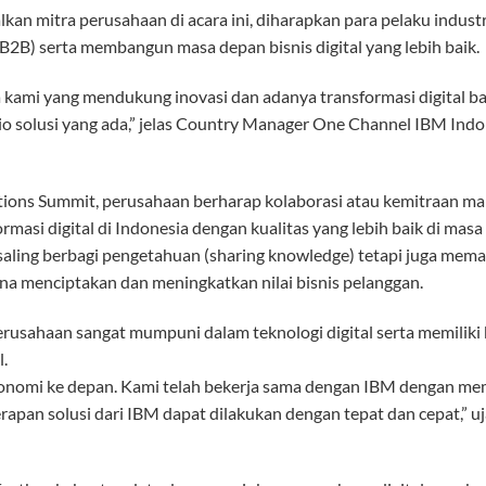
alkan mitra perusahaan di acara ini, diharapkan para pelaku ind
B2B) serta membangun masa depan bisnis digital yang lebih baik.
a kami yang mendukung inovasi dan adanya transformasi digital b
olio solusi yang ada,” jelas Country Manager One Channel IBM Ind
tions Summit, perusahaan berharap kolaborasi atau kemitraan ma
asi digital di Indonesia dengan kualitas yang lebih baik di mas
 saling berbagi pengetahuan (sharing knowledge) tetapi juga meman
na menciptakan dan meningkatkan nilai bisnis pelanggan.
rusahaan sangat mumpuni dalam teknologi digital serta memiliki
.
ekonomi ke depan. Kami telah bekerja sama dengan IBM dengan m
erapan solusi dari IBM dapat dilakukan dengan tepat dan cepat,” u