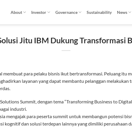
About
Investor
Governance
Sustainability
News
olusi Jitu IBM Dukung Transformasi Bi
al membuat para pelaku bisnis ikut bertransformasi. Peluang itu
enghadirkan layanan yang dapat membantu pelanggan melakukan tra
rdas.
Solutions Summit, dengan tema “Transforming Business to Digit
agai industri.
sia mengajak para peserta summit untuk membangun potensi bisn
i kognitif dan solusi terdepan lainnya yang dimiliki perusahaan d