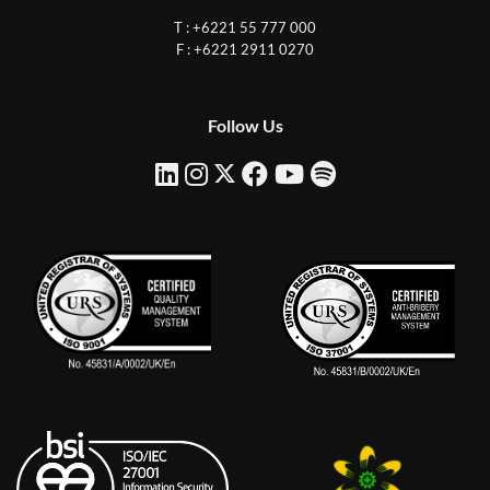
T : +6221 55 777 000
F : +6221 2911 0270
Follow Us