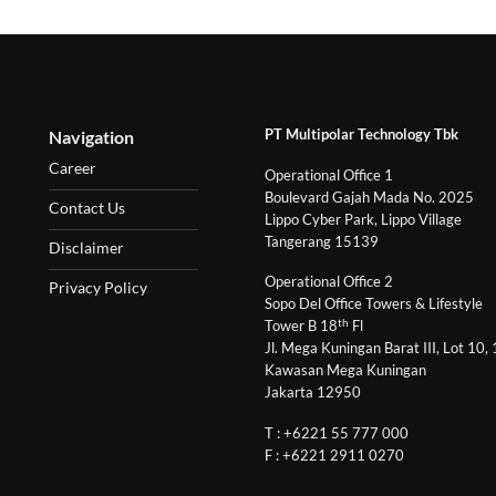
PT Multipolar Technology Tbk
Navigation
Career
Operational Office 1
Boulevard Gajah Mada No. 2025
Contact Us
Lippo Cyber Park, Lippo Village
Tangerang 15139
Disclaimer
Operational Office 2
Privacy Policy
Sopo Del Office Towers & Lifestyle
th
Tower B 18
Fl
Jl. Mega Kuningan Barat III, Lot 10,
Kawasan Mega Kuningan
Jakarta 12950
T : +6221 55 777 000
F : +6221 2911 0270