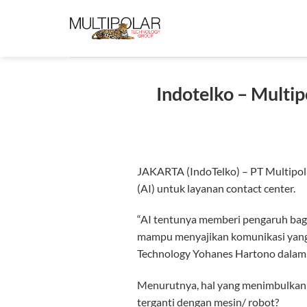
Skip
to
content
Indotelko – Multip
JAKARTA (IndoTelko) – PT Multipola
(AI) untuk layanan contact center.
“AI tentunya memberi pengaruh baga
mampu menyajikan komunikasi yang le
Technology Yohanes Hartono dalam 
Menurutnya, hal yang menimbulkan t
terganti dengan mesin/ robot?