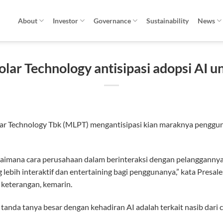
About
Investor
Governance
Sustainability
News
olar Technology antisipasi adopsi AI u
r Technology Tbk (MLPT) mengantisipasi kian maraknya penggunaan
imana cara perusahaan dalam berinteraksi dengan pelanggannya. 
bih interaktif dan entertaining bagi penggunanya,” kata Presale
keterangan, kemarin.
anda tanya besar dengan kehadiran AI adalah terkait nasib dari 