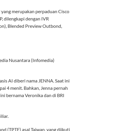
r yang merupakan perpaduan Cisco
P, dilengkapi dengan IVR
ion), Blended Preview Outbond,
edia Nusantara (Infomedia)
asis AI diberi nama JENNA. Saat ini
pai 4 menit. Bahkan, Jenna pernah
 ini bernama Veronika dan di BRI
liar.
d (TPTF) asal Taiwan, yang diikuti