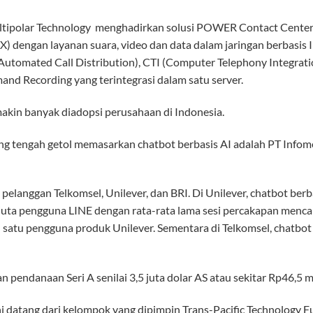
ltipolar Technology menghadirkan solusi POWER Contact Cente
) dengan layanan suara, video dan data dalam jaringan berbasis I
(Automated Call Distribution), CTI (Computer Telephony Integrat
nd Recording yang terintegrasi dalam satu server.
 makin banyak diadopsi perusahaan di Indonesia.
ang tengah getol memasarkan chatbot berbasis AI adalah PT Infom
pelanggan Telkomsel, Unilever, dan BRI. Di Unilever, chatbot berb
juta pengguna LINE dengan rata-rata lama sesi percakapan menca
 satu pengguna produk Unilever. Sementara di Telkomsel, chatbot
pendanaan Seri A senilai 3,5 juta dolar AS atau sekitar Rp46,5 mi
 datang dari kelompok yang dipimpin Trans-Pacific Technology Fun