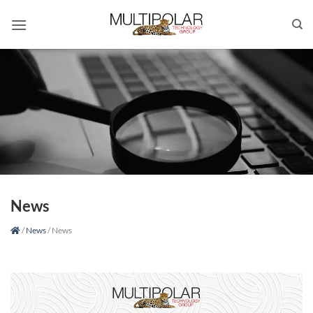
Skip
to
content
News
/
News
/
News